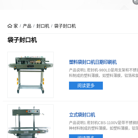
家
产品
封口机
袋子封口机
袋子封口机
塑料袋封口机日期印刷机
产品说明1.密封机-980LD是用支架和
料制成的塑料薄膜。如塑料薄膜，铝箔和复合物.
阅读更多
立式袋封口机
产品说明1.密封机CBS-1100V是带
种材料制成的塑料薄膜。如塑料薄膜，铝箔和复