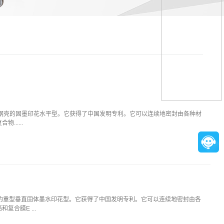
不锈钢壳的固墨印花水平型。它获得了中国发明专利。它可以连续地密封由各种材
.....
不锈钢的重型垂直固体墨水印花型。它获得了中国发明专利。它可以连续地密封由各
合膜E ...